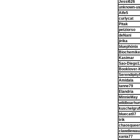
Jessi626
unknown-us
Aife5
curlycat
Pitak
petziorso
deNani
jirika
bluephönix
Biochemike
Kasimar
Sao-Diego1
Booklover-
Serendipity
Amidala
tanne79
Elandria
MinnieMay
wildboarhun
kuschelgruf
bluecat07
trik
chaosquee
clawdiewau
xania77