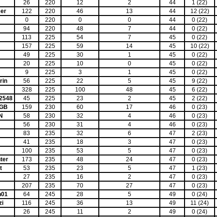
26
220
12
2
44
1 (22)
er
122
220
46
13
44
12 (22)
0
220
0
0
44
0 (22)
94
220
48
7
44
0 (22)
113
225
54
7
45
0 (22)
157
225
59
14
45
10 (22)
49
225
30
1
45
0 (22)
20
225
10
0
45
0 (22)
9
225
3
1
45
0 (22)
rin
56
225
22
5
45
9 (22)
328
225
100
48
45
6 (22)
2548
45
225
23
2
45
2 (22)
IGB
159
230
60
17
46
0 (23)
N
58
230
32
4
46
0 (23)
56
230
31
4
46
0 (23)
83
235
32
6
47
2 (23)
41
235
18
3
47
0 (23)
100
235
53
5
47
0 (23)
ter
173
235
48
24
47
0 (23)
t
53
235
23
5
47
1 (23)
27
235
16
2
47
0 (23)
207
235
70
27
47
0 (23)
n01
64
245
28
5
49
0 (24)
zi
116
245
36
13
49
11 (24)
26
245
11
2
49
0 (24)