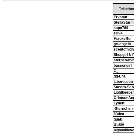
Teilnehm
Ervanur
StellaStur
sape789
elli94
FraukeRo
gruengelb
scentofnigh
Shopgirl-N
sternenwolf
bassongirl
C_
gg-Ena
laborqueen
Sandra-Sab
Lightkeepe
CrimsonAn
Lynett
-Sternchen-
83dea
quak
UbSiA
bigbooklov