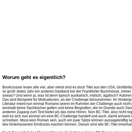
Worum geht es eigentlich?
Bookcrosser lesen alle viel, aber meist sind es doch Titel aus den USA, Großbri
so groß! Jedes Jahr ein anderes Gastland bei der Frankfurter Buchmesse, immer w
sowas? Und wenn ja, was ist denn typisch australisch, indisch, ägytisch? Autore
Das sind Beispiele für Motivationen, an der Challenge teilzunehmen. Im Vordergr
Literatur meint nun einmal Romane (wenn im Rahmen der Challenge auch nicht nur 
weshalb keine Sachbücher gelten und keine Biografien, die im Grunde auch Sach
anderen Zugang zum Text bietet als das reine Hören. Non-BC-Titel, also nicht reg
weil es sich nun einmal um eine BC-Challenge handelt und auch, damit anhand de
schreiben. Muss kein Roman sein, auch ein paar Sätze können aussagekräftig sein
des hinterlassenen Eindrucks machen können. Darum sind alle BC-Titel innerhalb