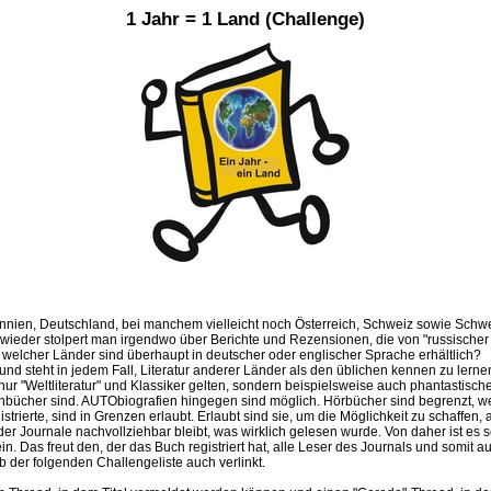
1 Jahr = 1 Land (Challenge)
tannien, Deutschland, bei manchem vielleicht noch Österreich, Schweiz sowie Schwe
ieder stolpert man irgendwo über Berichte und Rezensionen, die von "russischer E
n welcher Länder sind überhaupt in deutscher oder englischer Sprache erhältlich?
und steht in jedem Fall, Literatur anderer Länder als den üblichen kennen zu lern
"Weltliteratur" und Klassiker gelten, sondern beispielsweise auch phantastische L
bücher sind. AUTObiografien hingegen sind möglich. Hörbücher sind begrenzt, wei
istrierte, sind in Grenzen erlaubt. Erlaubt sind sie, um die Möglichkeit zu schaff
r Journale nachvollziehbar bleibt, was wirklich gelesen wurde. Von daher ist es 
. Das freut den, der das Buch registriert hat, alle Leser des Journals und somit a
 der folgenden Challengeliste auch verlinkt.