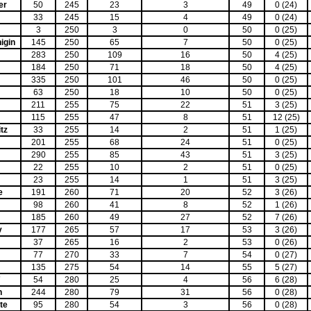
er
50
245
23
3
49
0 (24)
33
245
15
4
49
0 (24)
3
250
3
0
50
0 (25)
igin
145
250
65
7
50
0 (25)
283
250
109
16
50
4 (25)
184
250
71
18
50
4 (25)
335
250
101
46
50
0 (25)
63
250
18
10
50
0 (25)
211
255
75
22
51
3 (25)
115
255
47
8
51
12 (25)
tz
33
255
14
2
51
1 (25)
201
255
68
24
51
0 (25)
290
255
85
43
51
3 (25)
22
255
10
2
51
0 (25)
23
255
14
1
51
3 (25)
e
191
260
71
20
52
3 (26)
98
260
41
8
52
1 (26)
185
260
49
27
52
7 (26)
v
177
265
57
17
53
3 (26)
37
265
16
2
53
0 (26)
77
270
33
7
54
0 (27)
135
275
54
14
55
5 (27)
7
54
280
25
4
56
6 (28)
n
244
280
79
31
56
0 (28)
te
95
280
54
3
56
0 (28)