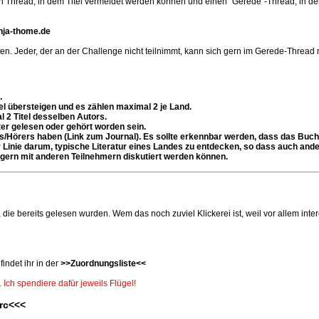
hread, in dem Titel vermeldet werden können und einen "Gerede"-Thread, in dem 
anja-thome.de
en. Jeder, der an der Challenge nicht teilnimmt, kann sich gern im Gerede-Thread 
.
tel übersteigen und es zählen maximal 2 je Land.
 2 Titel desselben Autors.
er gelesen oder gehört worden sein.
rs/Hörers haben (Link zum Journal). Es sollte erkennbar werden, dass das Buc
ster Linie darum, typische Literatur eines Landes zu entdecken, so dass auch a
gern mit anderen Teilnehmern diskutiert werden können.
s, die bereits gelesen wurden. Wem das noch zuviel Klickerei ist, weil vor allem i
indet ihr in der
>>Zuordnungsliste<<
. Ich spendiere dafür jeweils Flügel!
rc<<<