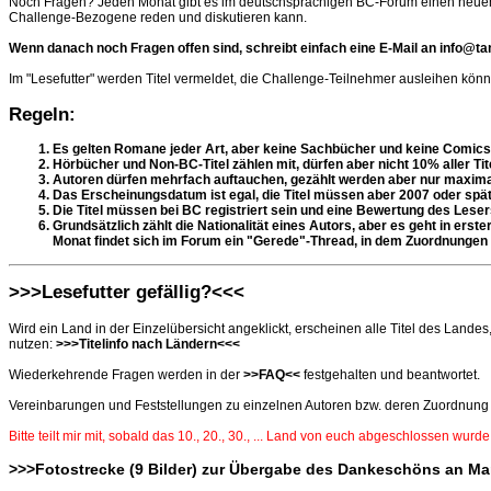
Noch Fragen? Jeden Monat gibt es im deutschsprachigen BC-Forum einen neuen T
Challenge-Bezogene reden und diskutieren kann.
Wenn danach noch Fragen offen sind, schreibt einfach eine E-Mail an info@t
Im "Lesefutter" werden Titel vermeldet, die Challenge-Teilnehmer ausleihen könn
Regeln:
Es gelten Romane jeder Art, aber keine Sachbücher und keine Comics
Hörbücher und Non-BC-Titel zählen mit, dürfen aber nicht 10% aller Ti
Autoren dürfen mehrfach auftauchen, gezählt werden aber nur maximal
Das Erscheinungsdatum ist egal, die Titel müssen aber 2007 oder spät
Die Titel müssen bei BC registriert sein und eine Bewertung des Lese
Grundsätzlich zählt die Nationalität eines Autors, aber es geht in er
Monat findet sich im Forum ein "Gerede"-Thread, in dem Zuordnungen 
>>>Lesefutter gefällig?<<<
Wird ein Land in der Einzelübersicht angeklickt, erscheinen alle Titel des Lande
nutzen:
>>>Titelinfo nach Ländern<<<
Wiederkehrende Fragen werden in der
>>FAQ<<
festgehalten und beantwortet.
Vereinbarungen und Feststellungen zu einzelnen Autoren bzw. deren Zuordnung f
Bitte teilt mir mit, sobald das 10., 20., 30., ... Land von euch abgeschlossen wurde
>>>Fotostrecke (9 Bilder) zur Übergabe des Dankeschöns an Ma