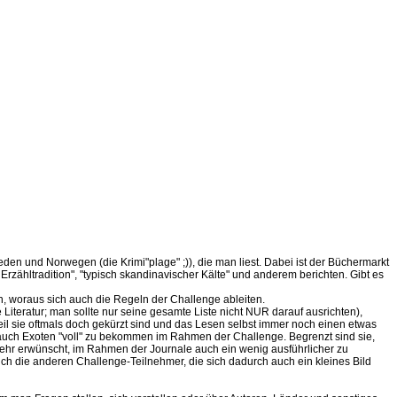
den und Norwegen (die Krimi"plage" ;)), die man liest. Dabei ist der Büchermarkt
rzähltradition", "typisch skandinavischer Kälte" und anderem berichten. Gibt es
en, woraus sich auch die Regeln der Challenge ableiten.
iteratur; man sollte nur seine gesamte Liste nicht NUR darauf ausrichten),
l sie oftmals doch gekürzt sind und das Lesen selbst immer noch einen etwas
en, auch Exoten "voll" zu bekommen im Rahmen der Challenge. Begrenzt sind sie,
sehr erwünscht, im Rahmen der Journale auch ein wenig ausführlicher zu
uch die anderen Challenge-Teilnehmer, die sich dadurch auch ein kleines Bild