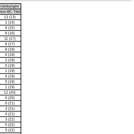
hränkungen
Non-BC-Titel
13 (13)
1 (14)
0 (15)
8 (16)
11 (17)
6 (17)
8 (18)
0 (19)
2 (19)
0 (19)
1 (19)
0 (19)
5 (19)
1 (19)
12 (20)
0 (20)
0 (21)
3 (21)
0 (21)
3 (22)
5 (22)
5 (22)