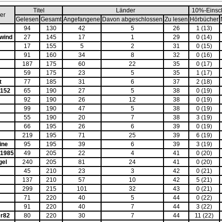
Titel
Länder
10%-Einsc
er
Gelesen
Gesamt
Angefangene
Davon abgeschlossen
Zu lesen
Hörbücher
94
130
42
5
26
1 (13)
mwind
27
145
17
1
29
0 (14)
17
155
5
2
31
0 (15)
91
160
34
8
32
0 (16)
187
175
60
22
35
0 (17)
59
175
23
5
35
1 (17)
t
77
185
31
6
37
2 (18)
Y152
65
190
27
5
38
0 (19)
92
190
26
12
38
0 (19)
99
190
47
5
38
0 (19)
55
190
20
7
38
3 (19)
66
195
26
6
39
0 (19)
219
195
71
25
39
6 (19)
ine
95
195
39
6
39
3 (19)
r1985
49
205
22
4
41
0 (20)
gel
240
205
81
24
41
0 (20)
45
210
23
3
42
0 (21)
137
210
57
10
42
5 (21)
299
215
101
32
43
0 (21)
71
220
40
5
44
0 (22)
91
220
40
7
44
3 (22)
er82
80
220
30
7
44
11 (22)