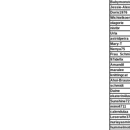
Babymonst
Jessie-Alex
Doris1976
Wichtelkoen
olagorie
nistbr
Urla
astridpetra
Mary-T
Nenya75
Frau_Schmi
97idefix
Amandil
maralee
knittingcat
Ahoi-Braus
schmidt
Daine
ekaterin4lu
Sunshine72
mimi4711
calendulaa
Leseratte3
nuriayasmi
hummelmot