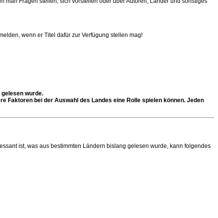
man Fragen stellen, sich vorstellen oder über Autoren, Länder und sonstiges
melden, wenn er Titel dafür zur Verfügung stellen mag!
h gelesen wurde.
ndere Faktoren bei der Auswahl des Landes eine Rolle spielen können. Jeden
nteressant ist, was aus bestimmten Ländern bislang gelesen wurde, kann folgendes