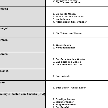
Die Töchter der Kälte
chweiz
Die weiße Massai
Zurück aus Afrika (non-BC)
Kupferblues
Allein gegen Seelenfänger
enegal
Die Tränen der Töchter
omalia
Wüstenblume
Nomadentochter
panien
Der Schatten des Windes
Das Spiel des Engels
Die Landkarte der Zeit
iLanka
Katzentisch
rkei
Euer Leben - Unser Leben
reinigte Staaten von Amerika (USA)
Goodbye Lemon
Mädchenfänger
Trügerische Ruhe
Der Reinfall