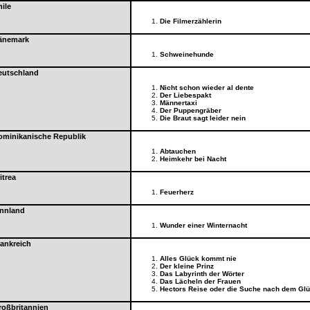
ile
Die Filmerzählerin
änemark
Schweinehunde
eutschland
Nicht schon wieder al dente
Der Liebespakt
Männertaxi
Der Puppengräber
Die Braut sagt leider nein
ominikanische Republik
Abtauchen
Heimkehr bei Nacht
itrea
Feuerherz
innland
Wunder einer Winternacht
ankreich
Alles Glück kommt nie
Der kleine Prinz
Das Labyrinth der Wörter
Das Lächeln der Frauen
Hectors Reise oder die Suche nach dem Gl
roßbritannien