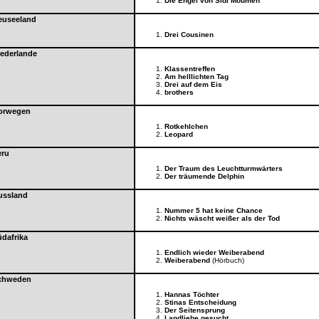
Die Engel von Sidi Moumen
euseeland
Drei Cousinen
ederlande
Klassentreffen
Am helllichten Tag
Drei auf dem Eis
brothers
orwegen
Rotkehlchen
Leopard
eru
Der Traum des Leuchtturmwärters
Der träumende Delphin
ussland
Nummer 5 hat keine Chance
Nichts wäscht weißer als der Tod
dafrika
Endlich wieder Weiberabend
Weiberabend
(Hörbuch)
chweden
Hannas Töchter
Stinas Entscheidung
Der Seitensprung
Landliebe gesucht