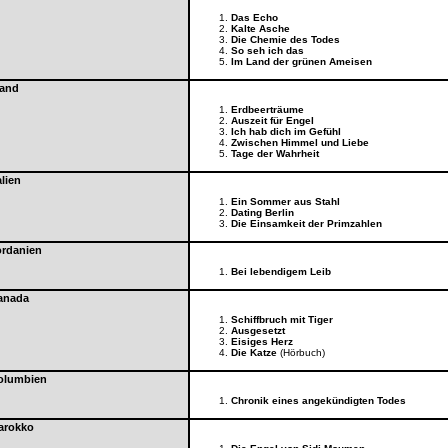
Das Echo
Kalte Asche
Die Chemie des Todes
So seh ich das
Im Land der grünen Ameisen
land
Erdbeerträume
Auszeit für Engel
Ich hab dich im Gefühl
Zwischen Himmel und Liebe
Tage der Wahrheit
alien
Ein Sommer aus Stahl
Dating Berlin
Die Einsamkeit der Primzahlen
ordanien
Bei lebendigem Leib
anada
Schiffbruch mit Tiger
Ausgesetzt
Eisiges Herz
Die Katze
(Hörbuch)
olumbien
Chronik eines angekündigten Todes
arokko