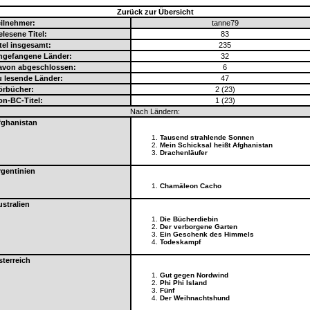
Zurück zur Übersicht
ilnehmer:
tanne79
lesene Titel:
83
tel insgesamt:
235
ngefangene Länder:
32
avon abgeschlossen:
6
 lesende Länder:
47
örbücher:
2 (23)
n-BC-Titel:
1 (23)
Nach Ländern:
fghanistan
Tausend strahlende Sonnen
Mein Schicksal heißt Afghanistan
Drachenläufer
gentinien
Chamäleon Cacho
stralien
Die Bücherdiebin
Der verborgene Garten
Ein Geschenk des Himmels
Todeskampf
terreich
Gut gegen Nordwind
Phi Phi Island
Fünf
Der Weihnachtshund