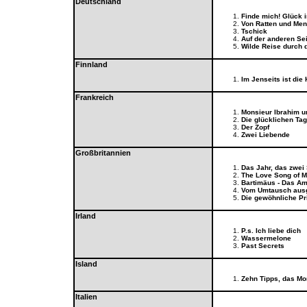
Deutschland
Finde mich! Glück 
Von Ratten und Me
Tschick
Auf der anderen Sei
Wilde Reise durch 
Finnland
Im Jenseits ist die 
Frankreich
Monsieur Ibrahim u
Die glücklichen Ta
Der Zopf
Zwei Liebende
Großbritannien
Das Jahr, das zwei
The Love Song of 
Bartimäus - Das Am
Vom Umtausch aus
Die gewöhnliche Pr
Irland
P.s. Ich liebe dich
Wassermelone
Past Secrets
Island
Zehn Tipps, das M
Italien