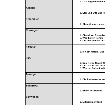
Das Tagebuch der 
Kanada
Etta und Otto und 
Kolumbien
Chronik eines ange
Norwegen
Choral am Ende der
Was helfen könnte
Die Geschichte der
Pakistan
Ich bin Malala: Das
Peru
Das weiße Segel. W
Der Traum des Leuc
Wer hat Palomino 
Portugal
Die Perlenesser v
Südafrika
Bucht der Delfine
Schweden
Mittsommermord