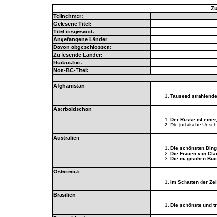
Zu
Teilnehmer:
Gelesene Titel:
Titel insgesamt:
Angefangene Länder:
Davon abgeschlossen:
Zu lesende Länder:
Hörbücher:
Non-BC-Titel:
Afghanistan
Tausend strahlend
Aserbaidschan
Der Russe ist einer,
Die juristische Unsc
Australien
Die schönsten Ding
Die Frauen von Clar
Die magischen Buc
Österreich
Im Schatten der Zei
Brasilien
Die schönste und tr