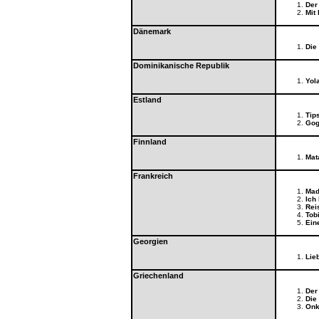
Der
Mit
Dänemark
Die
Dominikanische Republik
Yol
Estland
Tip
Gog
Finnland
Mat
Frankreich
Mad
Ich 
Rei
Tob
Ein
Georgien
Lieb
Griechenland
Der
Die
Onk