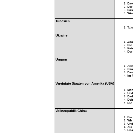
Dav
Der
Das
Win
Tunesien
Tak
Ukraine
Два
Die
Kei
Der
Ungarn
All
Csa
Das
Im 
Vereinigte Staaten von Amerika (USA)
Mem
Und
Dad
Dein
Die
Volksrepublik China
Die
Wir 
Und 
Als 
Hib