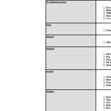
Großbritannien
Exc
Bob
Off
Das
Ferm
Iran
Fra
Irland
Uly
Island
60 
Die
Fei
60 
Son
Israel
Ein
Nich
Fra
Sat
Italien
Eva
Tau
Ich
Erbe
Der