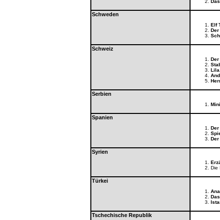
Das
Schweden
Elf 
Der
Sch
Schweiz
Der 
Stab
Lila
And
Her
Serbien
Min
Spanien
Der
Spi
Der
Syrien
Erz
Die
Türkei
Ana
Das
Ista
Tschechische Republik