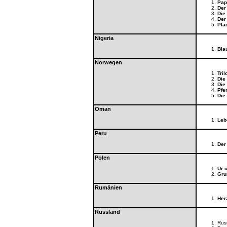
Pap
Der
Die 
Der
Plac
Nigeria
Bla
Norwegen
Tril
Die
Die
Pfe
Die
Oman
Leb
Peru
Der
Polen
Ur 
Gru
Rumänien
Herz
Russland
Rus