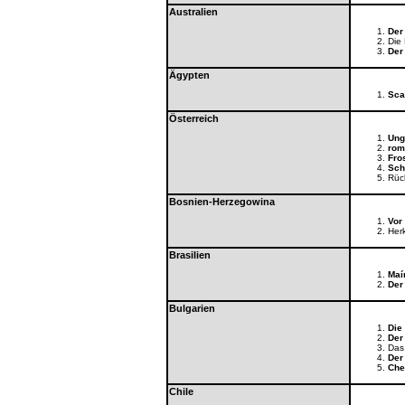
Australien
Der
Die
Der
Ägypten
Sca
Österreich
Ung
rom
Fro
Sch
Rück
Bosnien-Herzegowina
Vor
Her
Brasilien
Maí
Der
Bulgarien
Die
Der
Das
Der
Che
Chile