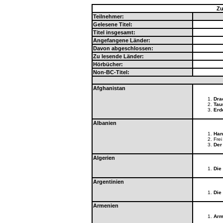
Zu
Teilnehmer:
Gelesene Titel:
Titel insgesamt:
Angefangene Länder:
Davon abgeschlossen:
Zu lesende Länder:
Hörbücher:
Non-BC-Titel:
Afghanistan
Dra
Tau
Erd
Albanien
Han
Frei
Der
Algerien
Die
Argentinien
Die
Armenien
Arm