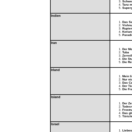
Schwef
Tanz m
Superg
Indien
Das Sa
Vishnu
Rupien
Korian
Paradi
Iran
Der Mo
Tuba
Zerrei
Die S
Die Re
Irland
Mein l
Nur ni
Das Ca
Der Tä
Die Fr
Island
Der Ze
Todes
Frostn
Das g
Törich
Israel
Liebes