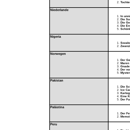
Tochte
Niederlande
In unnü
Die S
Die Ge
Die E
Schönh
Nigeria
Sozab
Zwanz
Norwegen
Der Ge
Maren 
Gnade
Der no
Myster
Pakistan
Die Sc
Ice C
Kartog
Eine K
Der Fu
Palästina
Der Fe
Memoir
Peru