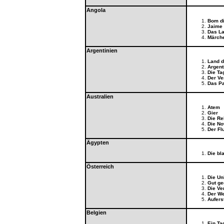
Angola
Bom d
Jaime
Das L
Märch
Argentinien
Land d
Argent
Die Ta
Der Ve
Das P
Australien
Atem
Gier
Die Re
Die No
Der Fl
Ägypten
Die bl
Österreich
Die Un
Gut ge
Die Ve
Der W
Aufers
Belgien
Ein Ta