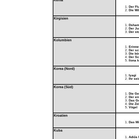
Kenia
Der Fl
Die Wi
Kirgisien
Dshami
Der Ju
Der st
Kolumbien
Erinne
Der sc
Die bö
Der Sc
Ilona 
Korea (Nord)
Iyagi
Ihr se
Korea (Süd)
Die Ge
Der en
Das Go
Die Ze
Vögel
Kroatien
Das Mi
Kuba
Adiós