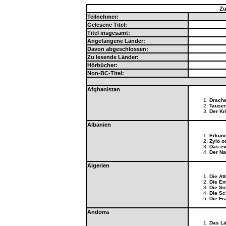
Zu
Teilnehmer:
Gelesene Titel:
Titel insgesamt:
Angefangene Länder:
Davon abgeschlossen:
Zu lesende Länder:
Hörbücher:
Non-BC-Titel:
Afghanistan
Drache
Tausen
Der Kr
Albanien
Erkund
Zylo o
Das ew
Der Na
Algerien
Die Att
Die En
Die Sc
Die Sc
Die Fr
Andorra
Das Lä