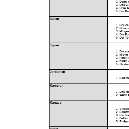
Denn a
Das Li
Dem T
Die Ge
Italien
Der Za
Novece
Mit ge
Die F
Der Te
Japan
Die wa
Mister
Hotel I
Kafka 
Gestän
Jordanien
Salzst
Kamerun
Das R
Wilde 
Kanada
Brokeb
Schiff
Die To
Fallen 
Eisige