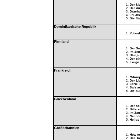
Der kl
Der Au
Drache
Frl.Ur
Die St
Dominikanische Republik
Yolan
Finnland
Der So
Im Jens
Blutgl
Der ei
Ewige
Frankreich
Milare
Der Li
Zazie 
Salz a
Die pu
Griechenland
Der s
Bitter
Im Zau
Nachtf
Hellas
Großbritannien
How to
Das Ta