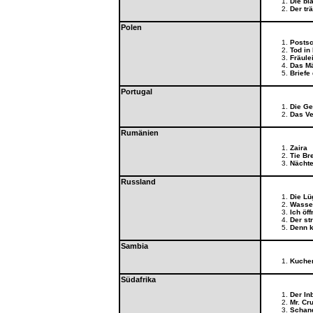
Die bl
Der tr
Polen
Postsc
Tod in
Fräule
Das Mä
Briefe
Portugal
Die Ge
Das Ve
Rumänien
Zaira
Tie Br
Nächte
Russland
Die Lü
Wasse
Ich öf
Der st
Denn k
Sambia
Kuchen
Südafrika
Der In
Mr. Cr
Schan