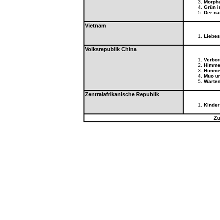
Morph
Grün i
Der nä
Vietnam
Liebes
Volksrepublik China
Verbo
Himme
Himmel
Muo un
Warte
Zentralafrikanische Republik
Kinder
Zu