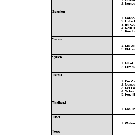
Wüste
Nomad
Spanien
Schne
Luftsc
Im Rau
Mein H
Pando
Sudan
Die Üb
Sklavi
Syrien
Milad
Erzähl
Türkei
Die Vö
Memed 
Der Ho
Scheid
Hotel 
Thailand
Das Ha
Tibet
Wolke
Togo