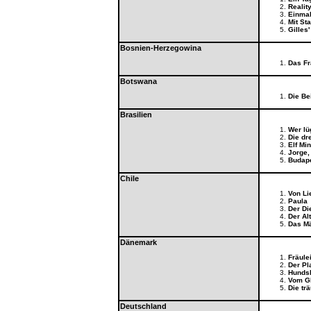
Realit
Einmal
Mit St
Gilles'
Bosnien-Herzegowina
Das Fr
Botswana
Die Be
Brasilien
Wer lü
Die dr
Elf Mi
Jorge,
Budap
Chile
Von Li
Paula
Der Di
Der Al
Das M
Dänemark
Fräule
Der Pl
Hunds
Vom Gl
Die tr
Deutschland