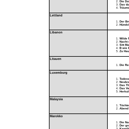
Die Do
Das tä
Träume
Lettland
Der B
Hündc
Libanon
Wilde 
Nacht 
Sitt M
B wie 
Zu Hau
Litauen
Die R
Luxemburg
Todes
Neubra
Das Th
Das Ve
Herku
Malaysia
Töcht
Abend 
Marokko
Die Na
Der gr
Kannib