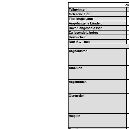
Zu
Teilnehmer:
Gelesene Titel:
Titel insgesamt:
Angefangene Länder:
Davon abgeschlossen:
Zu lesende Länder:
Hörbücher:
Non-BC-Titel:
Afghanistan
Albanien
Argentinien
Österreich
Belgien