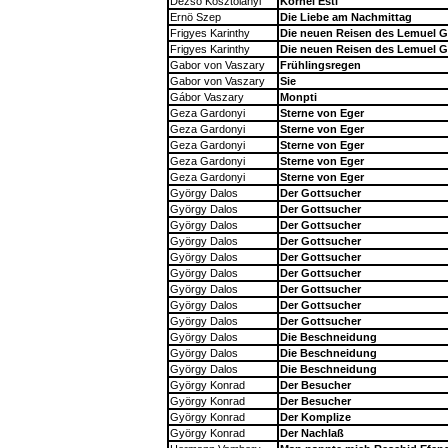
Dezsö Kosztolanyi
Kornel Esti
Ernö Szep
Die Liebe am Nachmittag
Frigyes Karinthy
Die neuen Reisen des Lemuel Gu
Frigyes Karinthy
Die neuen Reisen des Lemuel Gu
Gabor von Vaszary
Frühlingsregen
Gabor von Vaszary
Sie
Gábor Vaszary
Monpti
Geza Gardonyi
Sterne von Eger
Geza Gardonyi
Sterne von Eger
Geza Gardonyi
Sterne von Eger
Geza Gardonyi
Sterne von Eger
Geza Gardonyi
Sterne von Eger
György Dalos
Der Gottsucher
György Dalos
Der Gottsucher
György Dalos
Der Gottsucher
György Dalos
Der Gottsucher
György Dalos
Der Gottsucher
György Dalos
Der Gottsucher
György Dalos
Der Gottsucher
György Dalos
Der Gottsucher
György Dalos
Der Gottsucher
György Dalos
Die Beschneidung
György Dalos
Die Beschneidung
György Dalos
Die Beschneidung
György Konrad
Der Besucher
György Konrad
Der Besucher
György Konrad
Der Komplize
György Konrad
Der Nachlaß