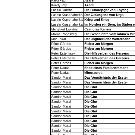
Karol Pap
Azarel
Karoly Pap
Azarel
Laszlo Darvasi
Die Hundejäger von Loyang
Laszlo Krasznahorkai
Der Gefangene von Urga
Laszlo Krasznahorkai
Krieg und Krieg
László Krasznahorkai
Im Norden ein Berg, im Süden e
Menyhért Lakatos
Csandras Karren
Miklós Rónaszegi
Die Geschichte vom lahmen Büf
Mor Jokai
Der unglückliche Wetterhahn
Péter Gárdos
Fieber am Morgen
Péter Gárdos
Fieber am Morgen
Peter Esterhazy
Die Hilfsverben des Herzens
Peter Esterhazy
Die Hilfsverben des Herzens
Peter Gardos
Fieber am Morgen
Peter Nadas
Ende eines Familienromans
Peter Nadas
Minotauros
Sandor Marai
Das Vermächtnis der Eszter
Sandor Marai
Das Vermächtnis der Eszter
Sandor Marai
Die Glut
Sandor Marai
Die Glut
Sandor Marai
Die Glut
Sandor Marai
Die Glut
Sandor Marai
Die Glut
Sandor Marai
Die Glut
Sandor Marai
Die Glut
Sandor Marai
Die Glut
Sandor Marai
Die Glut
Sandor Marai
Die Glut