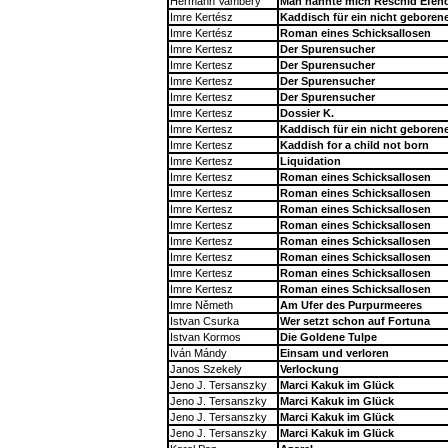
Hermann Vambery
Man nannte mich Reschid Efend
Imre Kertész
Kaddisch für ein nicht geboren
Imre Kertész
Roman eines Schicksallosen
Imre Kertesz
Der Spurensucher
Imre Kertesz
Der Spurensucher
Imre Kertesz
Der Spurensucher
Imre Kertesz
Der Spurensucher
Imre Kertesz
Dossier K.
Imre Kertesz
Kaddisch für ein nicht geboren
Imre Kertesz
Kaddish for a child not born
Imre Kertesz
Liquidation
Imre Kertesz
Roman eines Schicksallosen
Imre Kertesz
Roman eines Schicksallosen
Imre Kertesz
Roman eines Schicksallosen
Imre Kertesz
Roman eines Schicksallosen
Imre Kertesz
Roman eines Schicksallosen
Imre Kertesz
Roman eines Schicksallosen
Imre Kertesz
Roman eines Schicksallosen
Imre Kertesz
Roman eines Schicksallosen
Imre Němeth
Am Ufer des Purpurmeeres
Istvan Csurka
Wer setzt schon auf Fortuna
Istvan Kormos
Die Goldene Tulpe
Iván Mándy
Einsam und verloren
Janos Szekely
Verlockung
Jeno J. Tersanszky
Marci Kakuk im Glück
Jeno J. Tersanszky
Marci Kakuk im Glück
Jeno J. Tersanszky
Marci Kakuk im Glück
Jeno J. Tersanszky
Marci Kakuk im Glück