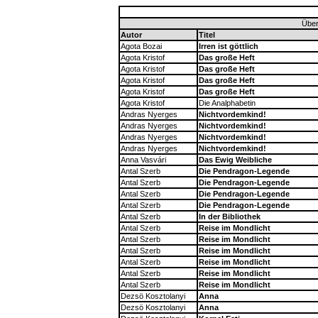
Über
Autor
Titel
Agota Bozai
Irren ist göttlich
Agota Kristof
Das große Heft
Agota Kristof
Das große Heft
Agota Kristof
Das große Heft
Agota Kristof
Das große Heft
Agota Kristof
Die Analphabetin
Andras Nyerges
Nichtvordemkind!
Andras Nyerges
Nichtvordemkind!
Andras Nyerges
Nichtvordemkind!
Andras Nyerges
Nichtvordemkind!
Anna Vasvári
Das Ewig Weibliche
Antal Szerb
Die Pendragon-Legende
Antal Szerb
Die Pendragon-Legende
Antal Szerb
Die Pendragon-Legende
Antal Szerb
Die Pendragon-Legende
Antal Szerb
In der Bibliothek
Antal Szerb
Reise im Mondlicht
Antal Szerb
Reise im Mondlicht
Antal Szerb
Reise im Mondlicht
Antal Szerb
Reise im Mondlicht
Antal Szerb
Reise im Mondlicht
Antal Szerb
Reise im Mondlicht
Dezsö Kosztolanyi
Anna
Dezsö Kosztolanyi
Anna