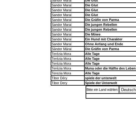
Sandor Marai
Die Glut
Sandor Marai
Die Glut
Sandor Marai
Die Glut
Sandor Marai
Die Glut
Sandor Marai
Die Gräfin von Parma
Sandor Marai
Die jungen Rebellen
Sandor Marai
Die jungen Rebellen
Sandor Marai
Die Möwe
Sandor Marai
Ein Hund mit Charakter
Sandor Marai
Ohne Anfang und Ende
Sándor Márai
Die Gräfin von Parma
Terézia Mora
Alle Tage
Terézia Mora
Alle Tage
Terézia Mora
Alle Tage
Terézia Mora
Muna oder die Hälfte des Leben
Terezia Mora
Alle Tage
Tibor Déry
spiele der unterwelt
Tibor Dery
Spiele der Unterwelt
Bitte ein Land wählen: