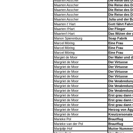
Maarten Asscher
Die Reise des D
Maarten Asscher
Die Reise des D
Maarten Asscher
Die Reise des D
Maarten Asscher
Die Reise des D
Maarten Asscher
Julia und der B
Maarten t' Hart
Gott fährt Fahr
Maarten t'Hart
Der Flieger
Maarten’t Hart
Das Wüten der 
Manon Spierenburg
Soap Fabrik
Marcel Möring
Eine Frau
Marcel Möring
Eine Frau
Marcel Möring
Eine Frau
Margiet de Moor
Der Maler und 
Margriet de Moor
Der Virtuose
Margriet de Moor
Der Virtuose
Margriet de Moor
Der Virtuose
Margriet de Moor
Der Virtuose
Margriet de Moor
Die Verabredun
Margriet de Moor
Die Verabredun
Margriet de Moor
Die Verabredun
Margriet de Moor
Erst grau dann
Margriet de Moor
Erst grau dann
Margriet de Moor
Erst grau dann
Margriet de Moor
Herzog von Äg
Margriet de Moor
Kreutzersonate
Marieke Pol
Brautflug
Marieke van der Pol
Brautflug
Marijolijn Hof
Mutter Nummer 