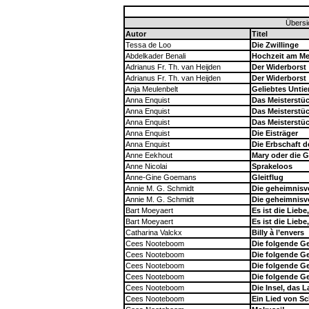
Übersi
Autor
Titel
Tessa de Loo
Die Zwillinge
Abdelkader Benali
Hochzeit am Me
Adrianus Fr. Th. van Heijden
Der Widerborst
Adrianus Fr. Th. van Heijden
Der Widerborst
Anja Meulenbelt
Geliebtes Untie
Anna Enquist
Das Meisterstü
Anna Enquist
Das Meisterstü
Anna Enquist
Das Meisterstü
Anna Enquist
Die Eisträger
Anna Enquist
Die Erbschaft d
Anne Eekhout
Mary oder die 
Anne Nicolai
Sprakeloos
Anne-Gine Goemans
Gleitflug
Annie M. G. Schmidt
Die geheimnisv
Annie M. G. Schmidt
Die geheimnisv
Bart Moeyaert
Es ist die Liebe
Bart Moeyaert
Es ist die Liebe
Catharina Valckx
Billy à l’envers
Cees Nooteboom
Die folgende G
Cees Nooteboom
Die folgende G
Cees Nooteboom
Die folgende G
Cees Nooteboom
Die folgende G
Cees Nooteboom
Die Insel, das 
Cees Nooteboom
Ein Lied von S