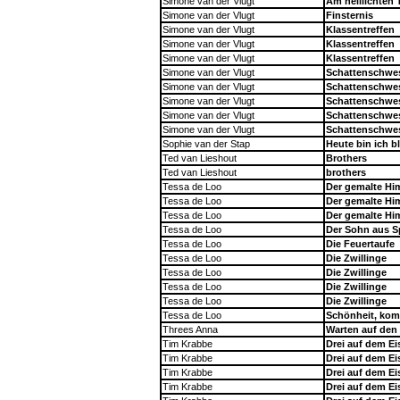
Simone van der Vlugt
Am helllichten 
Simone van der Vlugt
Finsternis
Simone van der Vlugt
Klassentreffen
Simone van der Vlugt
Klassentreffen
Simone van der Vlugt
Klassentreffen
Simone van der Vlugt
Schattenschwe
Simone van der Vlugt
Schattenschwe
Simone van der Vlugt
Schattenschwe
Simone van der Vlugt
Schattenschwe
Simone van der Vlugt
Schattenschwe
Sophie van der Stap
Heute bin ich b
Ted van Lieshout
Brothers
Ted van Lieshout
brothers
Tessa de Loo
Der gemalte Hi
Tessa de Loo
Der gemalte Hi
Tessa de Loo
Der gemalte Hi
Tessa de Loo
Der Sohn aus S
Tessa de Loo
Die Feuertaufe
Tessa de Loo
Die Zwillinge
Tessa de Loo
Die Zwillinge
Tessa de Loo
Die Zwillinge
Tessa de Loo
Die Zwillinge
Tessa de Loo
Schönheit, kom
Threes Anna
Warten auf de
Tim Krabbe
Drei auf dem Ei
Tim Krabbe
Drei auf dem Ei
Tim Krabbe
Drei auf dem Ei
Tim Krabbe
Drei auf dem Ei