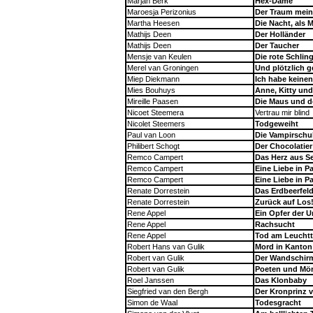
Marjan Berk
Hex-Dame
Maroesja Perizonius
Der Traum mein
Martha Heesen
Die Nacht, als 
Mathijs Deen
Der Holländer
Mathijs Deen
Der Taucher
Mensje van Keulen
Die rote Schlin
Merel van Groningen
Und plötzlich 
Miep Diekmann
Ich habe keine
Mies Bouhuys
Anne, Kitty und
Mireille Paasen
Die Maus und de
Nicoet Steemera
Vertrau mir blind
Nicolet Steemers
Todgeweiht
Paul van Loon
Die Vampirschu
Philibert Schogt
Der Chocolatier
Remco Campert
Das Herz aus S
Remco Campert
Eine Liebe in Pa
Remco Campert
Eine Liebe in Pa
Renate Dorrestein
Das Erdbeerfel
Renate Dorrestein
Zurück auf Los
Rene Appel
Ein Opfer der 
Rene Appel
Rachsucht
Rene Appel
Tod am Leucht
Robert Hans van Gulik
Mord in Kanton
Robert van Gulik
Der Wandschirm
Robert van Gulik
Poeten und Mö
Roel Janssen
Das Klonbaby
Siegfried van den Bergh
Der Kronprinz 
Simon de Waal
Todesgracht