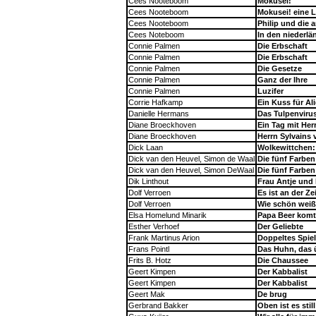
Cees Nooteboom
Mokusei!
Cees Nooteboom
Mokusei! eine 
Cees Nooteboom
Philip und die 
Cees Noteboom
In den niederl
Connie Palmen
Die Erbschaft
Connie Palmen
Die Erbschaft
Connie Palmen
Die Gesetze
Connie Palmen
Ganz der Ihre
Connie Palmen
Luzifer
Corrie Hafkamp
Ein Kuss für Al
Danielle Hermans
Das Tulpenviru
Diane Broeckhoven
Ein Tag mit Her
Diane Broeckhoven
Herrn Sylvains
Dick Laan
Wolkewittchen:
Dick van den Heuvel, Simon de Waal
Die fünf Farbe
Dick van den Heuvel, Simon DeWaal
Die fünf Farbe
Dik Linthout
Frau Antje und
Dolf Verroen
Es ist an der Ze
Dolf Verroen
Wie schön weiß
Elsa Homelund Minarik
Papa Beer komt
Esther Verhoef
Der Geliebte
Frank Martinus Arion
Doppeltes Spiel
Frans Pointl
Das Huhn, das 
Frits B. Hotz
Die Chaussee
Geert Kimpen
Der Kabbalist
Geert Kimpen
Der Kabbalist
Geert Mak
De brug
Gerbrand Bakker
Oben ist es still