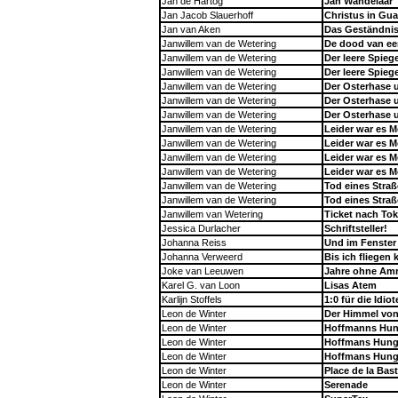
Jan de Hartog
Jan Wandelaar
Jan Jacob Slauerhoff
Christus in Gua
Jan van Aken
Das Geständni
Janwillem van de Wetering
De dood van e
Janwillem van de Wetering
Der leere Spiege
Janwillem van de Wetering
Der leere Spiege
Janwillem van de Wetering
Der Osterhase 
Janwillem van de Wetering
Der Osterhase 
Janwillem van de Wetering
Der Osterhase 
Janwillem van de Wetering
Leider war es 
Janwillem van de Wetering
Leider war es 
Janwillem van de Wetering
Leider war es 
Janwillem van de Wetering
Leider war es 
Janwillem van de Wetering
Tod eines Stra
Janwillem van de Wetering
Tod eines Stra
Janwillem van Wetering
Ticket nach Tok
Jessica Durlacher
Schriftsteller!
Johanna Reiss
Und im Fenster
Johanna Verweerd
Bis ich fliegen
Joke van Leeuwen
Jahre ohne Amr
Karel G. van Loon
Lisas Atem
Karlijn Stoffels
1:0 für die Idio
Leon de Winter
Der Himmel vo
Leon de Winter
Hoffmanns Hun
Leon de Winter
Hoffmans Hung
Leon de Winter
Hoffmans Hung
Leon de Winter
Place de la Bast
Leon de Winter
Serenade