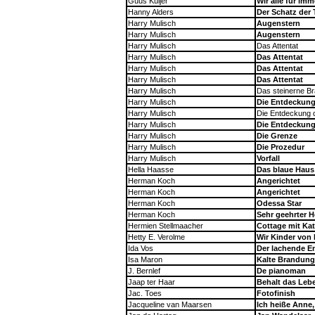
Guus Kuijer
Wir alle für i
Hanny Alders
Der Schatz der
Harry Mulisch
Augenstern
Harry Mulisch
Augenstern
Harry Mulisch
Das Attentat
Harry Mulisch
Das Attentat
Harry Mulisch
Das Attentat
Harry Mulisch
Das Attentat
Harry Mulisch
Das steinerne Br
Harry Mulisch
Die Entdeckun
Harry Mulisch
Die Entdeckung 
Harry Mulisch
Die Entdeckun
Harry Mulisch
Die Grenze
Harry Mulisch
Die Prozedur
Harry Mulisch
Vorfall
Hella Haasse
Das blaue Haus
Herman Koch
Angerichtet
Herman Koch
Angerichtet
Herman Koch
Odessa Star
Herman Koch
Sehr geehrter H
Hermien Stellmaacher
Cottage mit Kat
Hetty E. Verolme
Wir Kinder von
Ida Vos
Der lachende E
Isa Maron
Kalte Brandung
J. Bernlef
De pianoman
Jaap ter Haar
Behalt das Lebe
Jac. Toes
Fotofinish
Jacqueline van Maarsen
Ich heiße Anne,