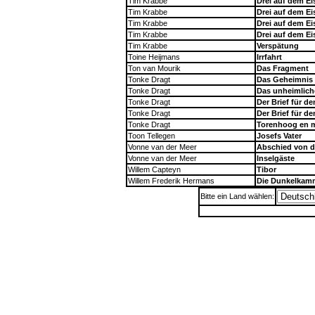
Tim Krabbe
Drei auf dem Ei
Tim Krabbe
Drei auf dem Ei
Tim Krabbe
Drei auf dem Ei
Tim Krabbe
Drei auf dem Ei
Tim Krabbe
Verspätung
Toine Heijmans
Irrfahrt
Ton van Mourik
Das Fragment
Tonke Dragt
Das Geheimnis 
Tonke Dragt
Das unheimlich
Tonke Dragt
Der Brief für d
Tonke Dragt
Der Brief für d
Tonke Dragt
Torenhoog en m
Toon Tellegen
Josefs Vater
Vonne van der Meer
Abschied von de
Vonne van der Meer
Inselgäste
Willem Capteyn
Tibor
Willem Frederik Hermans
Die Dunkelkam
Bitte ein Land wählen: