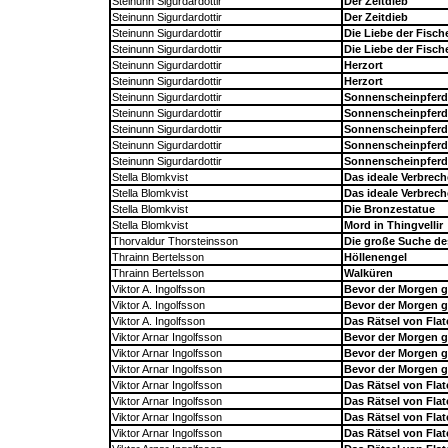
Steinunn Sigurdardottir
Der Zeitdieb
Steinunn Sigurdardottir
Der Zeitdieb
Steinunn Sigurdardottir
Die Liebe der Fisch
Steinunn Sigurdardottir
Die Liebe der Fisch
Steinunn Sigurdardottir
Herzort
Steinunn Sigurdardottir
Herzort
Steinunn Sigurdardottir
Sonnenscheinpferd
Steinunn Sigurdardottir
Sonnenscheinpferd
Steinunn Sigurdardottir
Sonnenscheinpferd
Steinunn Sigurdardottir
Sonnenscheinpferd
Steinunn Sigurdardottir
Sonnenscheinpferd
Stella Blomkvist
Das ideale Verbrec
Stella Blomkvist
Das ideale Verbrec
Stella Blomkvist
Die Bronzestatue
Stella Blomkvist
Mord in Thingvellir
Thorvaldur Thorsteinsson
Die große Suche des
Thrainn Bertelsson
Höllenengel
Thrainn Bertelsson
Walküren
Viktor A. Ingolfsson
Bevor der Morgen g
Viktor A. Ingolfsson
Bevor der Morgen g
Viktor A. Ingolfsson
Das Rätsel von Flat
Viktor Arnar Ingolfsson
Bevor der Morgen g
Viktor Arnar Ingolfsson
Bevor der Morgen g
Viktor Arnar Ingolfsson
Bevor der Morgen g
Viktor Arnar Ingolfsson
Das Rätsel von Flat
Viktor Arnar Ingolfsson
Das Rätsel von Flat
Viktor Arnar Ingolfsson
Das Rätsel von Flat
Viktor Arnar Ingolfsson
Das Rätsel von Flat