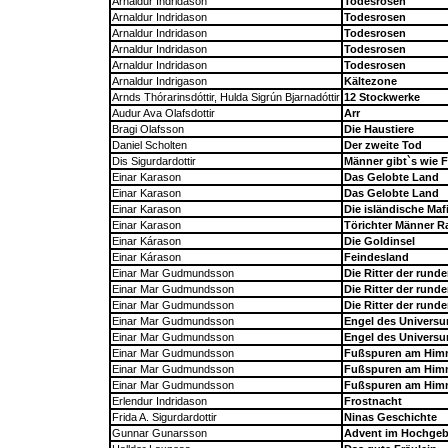
Arnaldur Indridason
Todesrosen
Arnaldur Indridason
Todesrosen
Arnaldur Indridason
Todesrosen
Arnaldur Indridason
Todesrosen
Arnaldur Indridason
Todesrosen
Arnaldur Indrigason
Kältezone
Arnds Thórarinsdóttir, Hulda Sigrún Bjarnadóttir
12 Stockwerke
Audur Ava Olafsdottir
Arr
Bragi Olafsson
Die Haustiere
Daniel Scholten
Der zweite Tod
Dis Sigurdardottir
Männer gibt`s wie F
Einar Karason
Das Gelobte Land
Einar Karason
Das Gelobte Land
Einar Karason
Die isländische Maf
Einar Karason
Törichter Männer R
Einar Kárason
Die Goldinsel
Einar Kárason
Feindesland
Einar Mar Gudmundsson
Die Ritter der rund
Einar Mar Gudmundsson
Die Ritter der rund
Einar Mar Gudmundsson
Die Ritter der rund
Einar Mar Gudmundsson
Engel des Univers
Einar Mar Gudmundsson
Engel des Univers
Einar Mar Gudmundsson
Fußspuren am Him
Einar Mar Gudmundsson
Fußspuren am Him
Einar Mar Gudmundsson
Fußspuren am Him
Erlendur Indridason
Frostnacht
Frida A. Sigurdardottir
Ninas Geschichte
Gunnar Gunarsson
Advent im Hochgeb