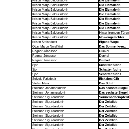
Kristin Marja Baldursdottir
Die Eismalerin
Kristin Marja Baldursdottir
Die Eismalerin
Kristin Marja Baldursdottir
Die Eismalerin
Kristin Marja Baldursdottir
Die Eismalerin
Kristin Marja Baldursdottir
Die Eismalerin
Kristin Marja Baldursdottir
Die Eismalerin
Kristin Marja Baldursdottir
Die Eismalerin
Kristin Marja Baldursdottir
Hinter fremden Türen
Kristin Marja Baldursdottir
Möwengelächter
Kristin Steinsdottir
Eigene Wege
Ottar Martin Nordfjörd
Das Sonnenkreuz
Ragnar Jónasson
Dunkel
Ragnar Jónasson
Dunkel
Ragnar Jónasson
Dunkel
Sjon
Schattenfuchs
Sjon
Schattenfuchs
Sjon
Schattenfuchs
Solveig Palsdottir
Eiskaltes Gift
Stefan Mani
Das Schiff
Steinunn Johannesdottir
Das sechste Siegel
Steinunn Johannesdottir
Das sechste Siegel
Steinunn Sigurðardóttir
Sonnenscheinpferd
Steinunn Sigurdardottir
Der Zeitdieb
Steinunn Sigurdardottir
Der Zeitdieb
Steinunn Sigurdardottir
Der Zeitdieb
Steinunn Sigurdardottir
Der Zeitdieb
Steinunn Sigurdardottir
Der Zeitdieb
Steinunn Sigurdardottir
Der Zeitdieb