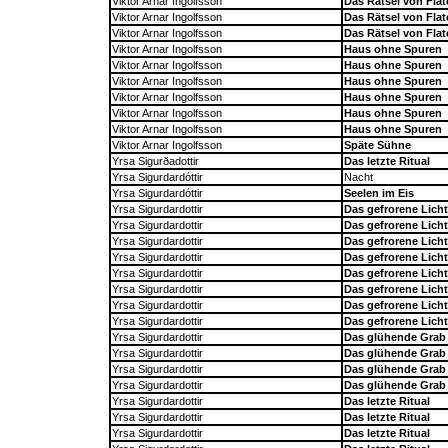
Viktor Arnar Ingolfsson
Das Rätsel von Flat
Viktor Arnar Ingolfsson
Das Rätsel von Flat
Viktor Arnar Ingolfsson
Das Rätsel von Flat
Viktor Arnar Ingolfsson
Haus ohne Spuren
Viktor Arnar Ingolfsson
Haus ohne Spuren
Viktor Arnar Ingolfsson
Haus ohne Spuren
Viktor Arnar Ingolfsson
Haus ohne Spuren
Viktor Arnar Ingolfsson
Haus ohne Spuren
Viktor Arnar Ingolfsson
Haus ohne Spuren
Viktor Arnar Ingolfsson
Späte Sühne
Yrsa Sigurðadottir
Das letzte Ritual
Yrsa Sigurdardóttir
Nacht
Yrsa Sigurdardóttir
Seelen im Eis
Yrsa Sigurdardottir
Das gefrorene Licht
Yrsa Sigurdardottir
Das gefrorene Licht
Yrsa Sigurdardottir
Das gefrorene Licht
Yrsa Sigurdardottir
Das gefrorene Licht
Yrsa Sigurdardottir
Das gefrorene Licht
Yrsa Sigurdardottir
Das gefrorene Licht
Yrsa Sigurdardottir
Das gefrorene Licht
Yrsa Sigurdardottir
Das gefrorene Licht
Yrsa Sigurdardottir
Das glühende Grab
Yrsa Sigurdardottir
Das glühende Grab
Yrsa Sigurdardottir
Das glühende Grab
Yrsa Sigurdardottir
Das glühende Grab
Yrsa Sigurdardottir
Das letzte Ritual
Yrsa Sigurdardottir
Das letzte Ritual
Yrsa Sigurdardottir
Das letzte Ritual