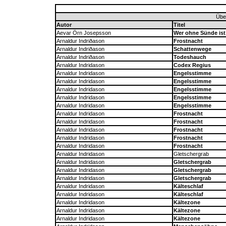
Über
Autor
Titel
Aevar Örn Josepsson
Wer ohne Sünde ist
Arnaldur Indriðason
Frostnacht
Arnaldur Indriðason
Schattenwege
Arnaldur Indriðason
Todeshauch
Arnaldur Indridason
Codex Regius
Arnaldur Indridason
Engelsstimme
Arnaldur Indridason
Engelsstimme
Arnaldur Indridason
Engelsstimme
Arnaldur Indridason
Engelsstimme
Arnaldur Indridason
Engelsstimme
Arnaldur Indridason
Frostnacht
Arnaldur Indridason
Frostnacht
Arnaldur Indridason
Frostnacht
Arnaldur Indridason
Frostnacht
Arnaldur Indridason
Frostnacht
Arnaldur Indridason
Gletschergrab
Arnaldur Indridason
Gletschergrab
Arnaldur Indridason
Gletschergrab
Arnaldur Indridason
Gletschergrab
Arnaldur Indridason
Kälteschlaf
Arnaldur Indridason
Kälteschlaf
Arnaldur Indridason
Kältezone
Arnaldur Indridason
Kältezone
Arnaldur Indridason
Kältezone