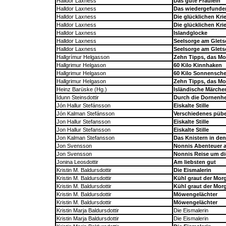
Halldor Laxness
Das gute Fräulein
Halldor Laxness
Das wiedergefunde
Halldor Laxness
Die glücklichen Kri
Halldor Laxness
Die glücklichen Kri
Halldor Laxness
Islandglocke
Halldor Laxness
Seelsorge am Glets
Halldor Laxness
Seelsorge am Glets
Hallgrímur Helgasson
Zehn Tipps, das M
Hallgrimur Helgason
60 Kilo Kinnhaken
Hallgrimur Helgason
60 Kilo Sonnensche
Hallgrimur Helgason
Zehn Tipps, das M
Heinz Barüske (Hg.)
Isländische Märche
Idunn Steinsdottir
Durch die Dornenh
Jón Hallur Stefánsson
Eiskalte Stille
Jón Kalman Stefánsson
Verschiedenes püber
Jon Hallur Stefansson
Eiskalte Stille
Jon Hallur Stefansson
Eiskalte Stille
Jon Kalman Stefansson
Das Knistern in den
Jon Svensson
Nonnis Abenteuer a
Jon Svensson
Nonnis Reise um di
Jonina Leosdottir
Am liebsten gut
Kristin M. Baldursdottir
Die Eismalerin
Kristin M. Baldursdottir
Kühl graut der Mor
Kristin M. Baldursdottir
Kühl graut der Mor
Kristin M. Baldursdottir
Möwengelächter
Kristin M. Baldursdottir
Möwengelächter
Kristin Marja Baldursdottir
Die Eismalerin
Kristin Marja Baldursdottir
Die Eismalerin