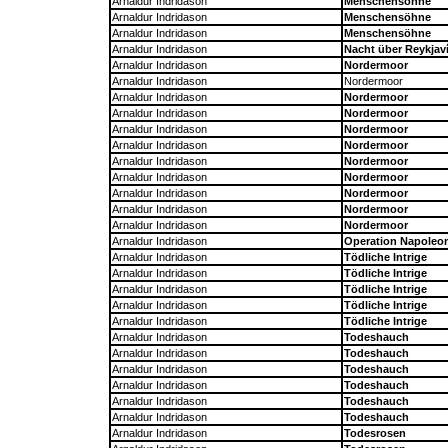
Arnaldur Indridason
Menschensöhne
Arnaldur Indridason
Menschensöhne
Arnaldur Indridason
Menschensöhne
Arnaldur Indridason
Nacht über Reykjav
Arnaldur Indridason
Nordermoor
Arnaldur Indridason
Nordermoor
Arnaldur Indridason
Nordermoor
Arnaldur Indridason
Nordermoor
Arnaldur Indridason
Nordermoor
Arnaldur Indridason
Nordermoor
Arnaldur Indridason
Nordermoor
Arnaldur Indridason
Nordermoor
Arnaldur Indridason
Nordermoor
Arnaldur Indridason
Nordermoor
Arnaldur Indridason
Nordermoor
Arnaldur Indridason
Operation Napoleo
Arnaldur Indridason
Tödliche Intrige
Arnaldur Indridason
Tödliche Intrige
Arnaldur Indridason
Tödliche Intrige
Arnaldur Indridason
Tödliche Intrige
Arnaldur Indridason
Tödliche Intrige
Arnaldur Indridason
Todeshauch
Arnaldur Indridason
Todeshauch
Arnaldur Indridason
Todeshauch
Arnaldur Indridason
Todeshauch
Arnaldur Indridason
Todeshauch
Arnaldur Indridason
Todeshauch
Arnaldur Indridason
Todesrosen