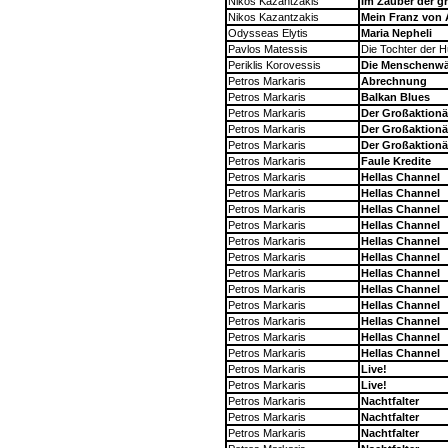
Nikos Kazantzakis
Im Zauber der g
Nikos Kazantzakis
Mein Franz von 
Odysseas Elytis
Maria Nepheli
Pavlos Matessis
Die Tochter der H
Periklis Korovessis
Die Menschenwä
Petros Markaris
Abrechnung
Petros Markaris
Balkan Blues
Petros Markaris
Der Großaktionä
Petros Markaris
Der Großaktionä
Petros Markaris
Der Großaktionä
Petros Markaris
Faule Kredite
Petros Markaris
Hellas Channel
Petros Markaris
Hellas Channel
Petros Markaris
Hellas Channel
Petros Markaris
Hellas Channel
Petros Markaris
Hellas Channel
Petros Markaris
Hellas Channel
Petros Markaris
Hellas Channel
Petros Markaris
Hellas Channel
Petros Markaris
Hellas Channel
Petros Markaris
Hellas Channel
Petros Markaris
Hellas Channel
Petros Markaris
Hellas Channel
Petros Markaris
Live!
Petros Markaris
Live!
Petros Markaris
Nachtfalter
Petros Markaris
Nachtfalter
Petros Markaris
Nachtfalter