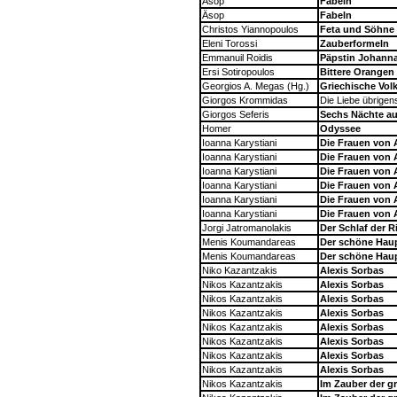
Äsop
Fabeln
Äsop
Fabeln
Christos Yiannopoulos
Feta und Söhne
Eleni Torossi
Zauberformeln
Emmanuil Roidis
Päpstin Johann
Ersi Sotiropoulos
Bittere Orangen
Georgios A. Megas (Hg.)
Griechische Vo
Giorgos Krommidas
Die Liebe übrigen
Giorgos Seferis
Sechs Nächte au
Homer
Odyssee
Ioanna Karystiani
Die Frauen von
Ioanna Karystiani
Die Frauen von
Ioanna Karystiani
Die Frauen von
Ioanna Karystiani
Die Frauen von
Ioanna Karystiani
Die Frauen von
Ioanna Karystiani
Die Frauen von
Jorgi Jatromanolakis
Der Schlaf der R
Menis Koumandareas
Der schöne Ha
Menis Koumandareas
Der schöne Ha
Niko Kazantzakis
Alexis Sorbas
Nikos Kazantzakis
Alexis Sorbas
Nikos Kazantzakis
Alexis Sorbas
Nikos Kazantzakis
Alexis Sorbas
Nikos Kazantzakis
Alexis Sorbas
Nikos Kazantzakis
Alexis Sorbas
Nikos Kazantzakis
Alexis Sorbas
Nikos Kazantzakis
Alexis Sorbas
Nikos Kazantzakis
Im Zauber der g