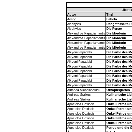
Übersic
Autor
Titel
Aesop
Fabeln
Aischylos
Der gefesselte 
Aischylos
Die Perser
Alexandros Papadiamantis
Die Mörderin
Alexandros Papadiamantis
Die Mörderin
Alexandros Papadiamantis
Die Mörderin
Alexandros Papadiamantis
Die Mörderin
Alkyoni Papadaki
Die Farbe des 
Alkyoni Papadaki
Die Farbe des 
Alkyoni Papadaki
Die Farbe des 
Alkyoni Papadaki
Die Farbe des 
Alkyoni Papadaki
Die Farbe des 
Alkyoni Papadaki
Die Farbe des 
Alkyoni Papadaki
Die Farbe des 
Alkyoni Papadaki
Die Farbe des 
Amanda Michalopoulou
Oktopusgarten
Andreas Staikos
Kulinarische Li
Andreas Staikos
Kulinarische Li
Apostolos Doxiadis
Onkel Petros un
Apostolos Doxiadis
Onkel Petros un
Apostolos Doxiadis
Onkel Petros un
Apostolos Doxiadis
Onkel Petros un
Apostolos Doxiadis
Onkel Petros u
Apostolos Doxiadis
Petros und die