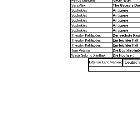
Petros Markaris
Nachtfalter
Sara Alexi
The Gypsy's Dr
Sophokles
Antigone
Sophokles
Antigone
Sophokles
Antigone
Sophokles
Antigone
Sophokles
Antigone
Theodor Kallifatides
Der sechste Pas
Theodor Kallifatides
Ein leichter Fall
Theodor Kallifatides
Ein leichter Fall
Tom Petsinis
Die Buchliebhab
Wasa Solomu Xanthaki
Die Hochzeit
Bitte ein Land wählen: